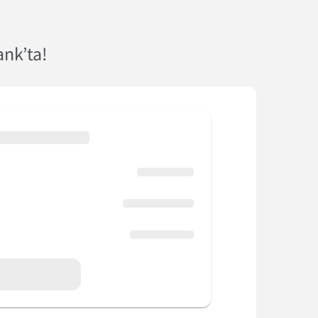
ank’ta!