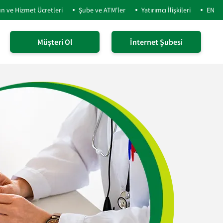
n ve Hizmet Ücretleri
Şube ve ATM'ler
Yatırımcı İlişkileri
EN
Müşteri Ol
İnternet Şubesi