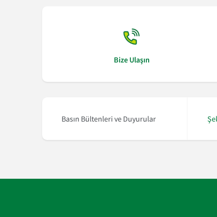
Bize Ulaşın
daklı Avrupa Fonu EFSE’den 50 milyon euroluk yeni kaynak
Basın Bültenleri ve Duyurular
Şe