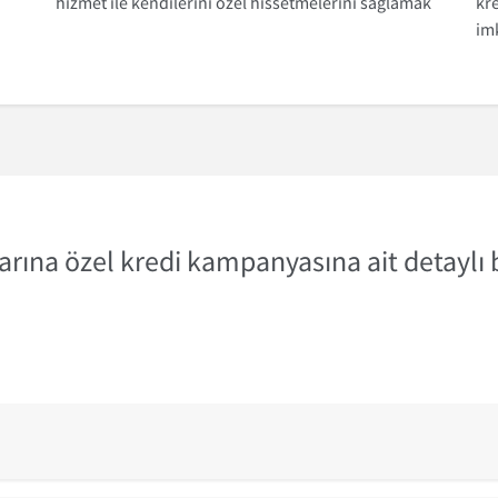
hizmet ile kendilerini özel hissetmelerini sağlamak
kre
im
arına özel kredi kampanyasına ait detaylı 