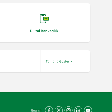
Dijital Bankacılık
“Şekerbank Fon 360” ile yatırım fonları Şeker Mo
Tümünü Göster
English