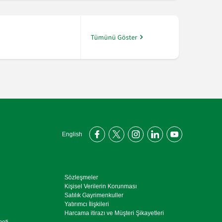
“Şekerbank Fon 360” ile yatırım fonları Şeker Mo
Tümünü Göster
English
Sözleşmeler
Kişisel Verilerin Korunması
Satılık Gayrimenkuller
Yatırımcı İlişkileri
Harcama itirazı ve Müşteri Şikayetleri
meti