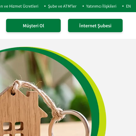
n ve Hizmet Ücretleri
Şube ve ATM'ler
Yatırımcı İlişkileri
EN
Müşteri Ol
İnternet Şubesi