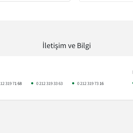
İletişim ve Bilgi
212 319 7
1 68
0 212 319 33 63
0 212 319 73
16