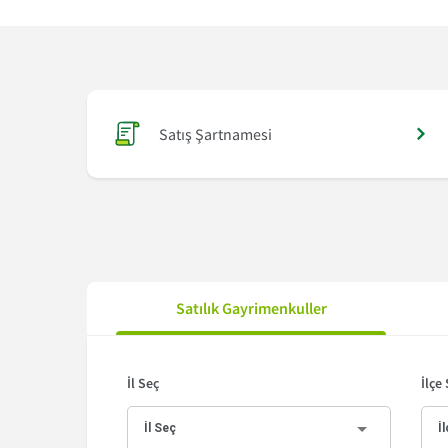
Satış Şartnamesi
Satış
Satılık Gayrimenkuller
İl Seç
İlçe