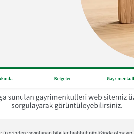
kkında
Belgeler
Gayrimenkull
şa sunulan gayrimenkulleri web sitemiz üze
sorgulayarak görüntüleyebilirsiniz.
 üzerinden yayınlanan bilgiler taahhüt niteliğinde olmayıp ge