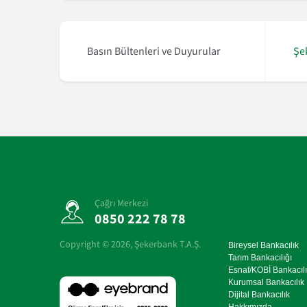
daklı Avrupa Fonu EFSE’den 50 milyon euroluk yeni kaynak
Basın Bültenleri ve Duyurular
Şe
Çağrı Merkezi
0850 222 78 78
Copyright ©
2026
, Şekerbank T.A.Ş.
Bireysel Bankacılık
Tarım Bankacılığı
Esnaf/KOBİ Bankacılı
Kurumsal Bankacılık
Dijital Bankacılık
Hakkımızda