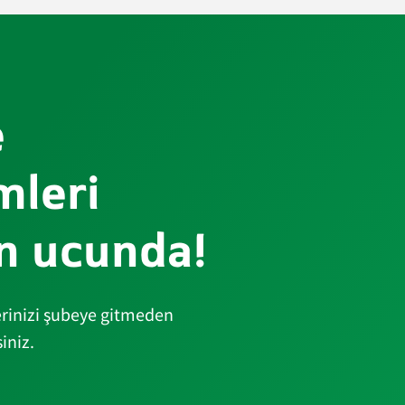
e
mleri
n ucunda!
erinizi şubeye gitmeden
iniz.