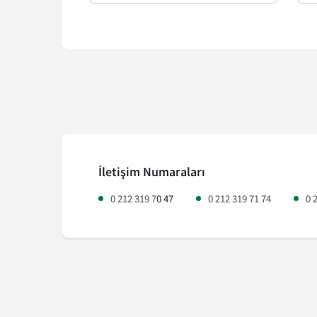
İletişim Numaraları
0 212 319 7
0 47
0 212 319 71 74
0 