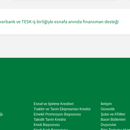
kerbank ve TESK iş birliğiyle esnafa anında finansman desteği
Esnaf ve İşletme Kredileri
İletişim
Traktör ve Tarım Ekipmanları Kredisi
Güvenlik
ğı
Emekli Promosyon Başvurusu
Şube ve ATMler
Taksitli Tarım Kredisi
Basın Bültenleri
Kredi Başvurusu
Duyurular
Kredi Kartı Başvurusu
Bilgi Toplumu Hiz