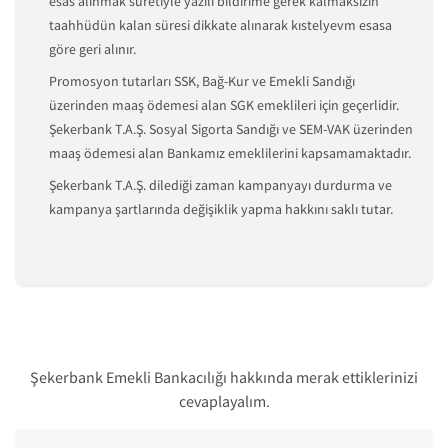
esas alınmak suretiyle yazılı bildirime gerek kalmaksızın
taahhüdün kalan süresi dikkate alınarak kıstelyevm esasa
göre geri alınır.
Promosyon tutarları SSK, Bağ-Kur ve Emekli Sandığı
üzerinden maaş ödemesi alan SGK emeklileri için geçerlidir.
Şekerbank T.A.Ş. Sosyal Sigorta Sandığı ve SEM-VAK üzerinden
maaş ödemesi alan Bankamız emeklilerini kapsamamaktadır.
Şekerbank T.A.Ş. dilediği zaman kampanyayı durdurma ve
kampanya şartlarında değişiklik yapma hakkını saklı tutar.
Şekerbank Emekli Bankacılığı hakkında merak ettiklerinizi
cevaplayalım.