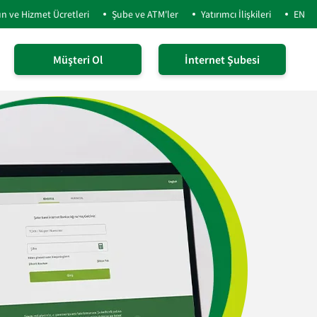
n ve Hizmet Ücretleri
Şube ve ATM'ler
Yatırımcı İlişkileri
EN
Müşteri Ol
İnternet Şubesi