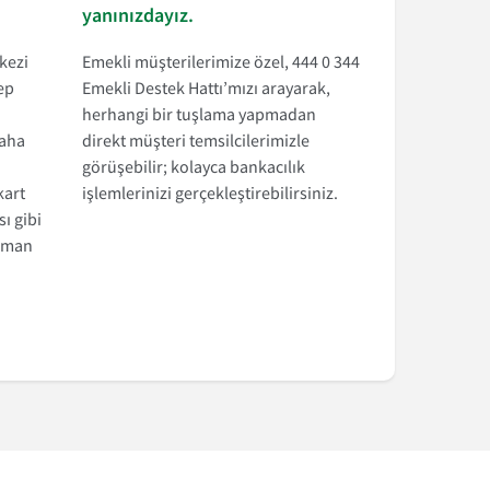
yanınızdayız.
kezi
Emekli müşterilerimize özel, 444 0 344
ep
Emekli Destek Hattı’mızı arayarak,
herhangi bir tuşlama yapmadan
daha
direkt müşteri temsilcilerimizle
görüşebilir; kolayca bankacılık
kart
işlemlerinizi gerçekleştirebilirsiniz.
ı gibi
zaman