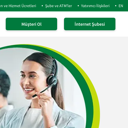
n ve Hizmet Ücretleri
Şube ve ATM'ler
Yatırımcı İlişkileri
EN
Müşteri Ol
İnternet Şubesi