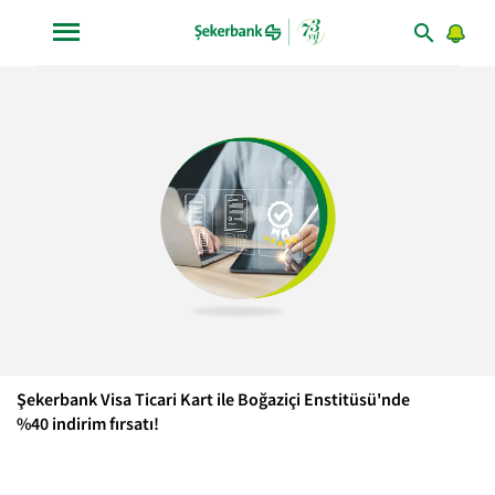
Şekerbank Visa Ticari Kart ile Boğaziçi Enstitüsü'nde
%40 indirim fırsatı!