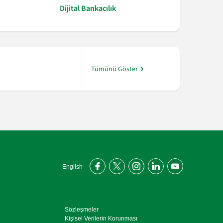
Dijital Bankacılık
“Şekerbank Fon 360” ile yatırım fonları Şeker Mo
Tümünü Göster
English
Sözleşmeler
Kişisel Verilerin Korunması