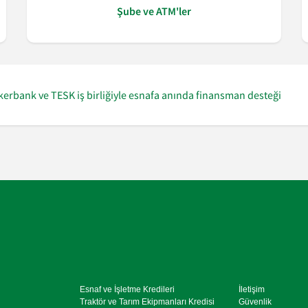
Şube ve ATM'ler
kerbank ve TESK iş birliğiyle esnafa anında finansman desteği
Esnaf ve İşletme Kredileri
İletişim
Traktör ve Tarım Ekipmanları Kredisi
Güvenlik