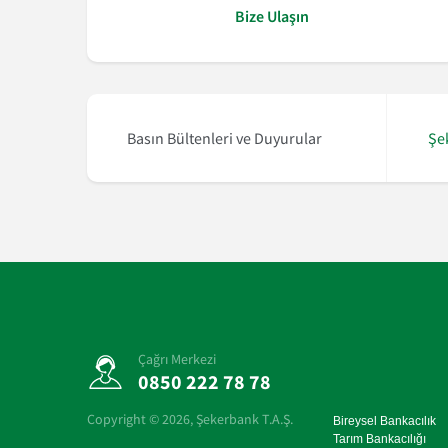
Bize Ulaşın
daklı Avrupa Fonu EFSE’den 50 milyon euroluk yeni kaynak
Basın Bültenleri ve Duyurular
Şe
Çağrı Merkezi
0850 222 78 78
Copyright ©
2026
, Şekerbank T.A.Ş.
Bireysel Bankacılık
Tarım Bankacılığı