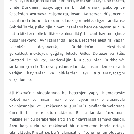
20. yüzyılın başında iki ekol birbirleriyle çatışmaktaydı. Bir tarafta,
Emile Durkheim, sosyolojiyi arı bir dal olarak, psikoloji ve
felsefeden ayırmaya çalışmakta, insanı Kartezyen düşüncenin
uzantısında bütün bir özne olarak görmekte; diğer tarafta ise
Gabriel Tarde, psikolojinin hem insanların hem de hayvanların ve
hatta bitkilerin bile birlikte ele alınabildiği bir canlı kavramı içinde
düşünmekteydi. Aynı zamanda Tarde, Descartes eleştirisi yapan
Leibniz’e dayanarak, Durkheim’ın eleştirisini
gerçekleştirmekteydi. Çağdaş felsefe Gilles Deleuze ve Félix
Guattari ile birlikte, modernliğin kurucusu olan Durkheim’e
sırtlarını çevirip Tarde’a yaslandıklarında; insan denilen canlı
varlığın hayvanlar ve bitkilerden ayrı tutulamayacağını
vurguladılar.
Ali Kazma’nın videolarında bu heterojen yapıyı izlemekteyiz:
Robot-makine; insan makine ve hayvan-makine arasındaki
yakınlaşmalar ve uzaklaşmalar günümüz sınıflandırmalarında
önemli bir yere oturmaktadır. Bir anlamda “arzulanan
makineler” bu beraberliğe ait olan bir kavramsallaşmaya dairdir.
Arzu karşılıklıdır ve makinasal bir düzenleme içinde ortaya
çıkmaktadır. Kristal ise, bu ‘makinasallığın’ tohumunun oluştuğu