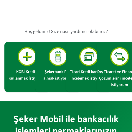
Hoş geldiniz! Size nasıl yardımcı olabiliriz?
KOBİ Kredisi
Şekerbank POS
Ticari Kredi kartlarını
Dış Ticaret ve Fin
Kullanmak İstiyorum
almak istiyorum
incelemek istiyorum
Çözümlerini ince
istiyorum
Şeker Mobil ile bankacılık
işlemleri parmaklarınızın