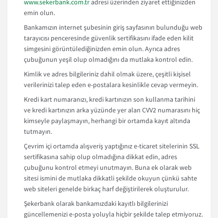
www.sekerbank.com.tr
adresi üzerinden ziyaret ettiğinizden
emin olun.
Bankamızın internet şubesinin giriş sayfasının bulunduğu web
tarayıcısı penceresinde güvenlik sertifikasını ifade eden kilit
simgesini görüntülediğinizden emin olun. Ayrıca adres
çubuğunun yeşil olup olmadığını da mutlaka kontrol edin.
Kimlik ve adres bilgileriniz dahil olmak üzere, çeşitli kişisel
verilerinizi talep eden e-postalara kesinlikle cevap vermeyin.
Kredi kart numaranızı, kredi kartınızın son kullanma tarihini
ve kredi kartınızın arka yüzünde yer alan CVV2 numarasını hiç
kimseyle paylaşmayın, herhangi bir ortamda kayıt altında
tutmayın.
Çevrim içi ortamda alışveriş yaptığınız e-ticaret sitelerinin SSL
sertifikasına sahip olup olmadığına dikkat edin, adres
çubuğunu kontrol etmeyi unutmayın. Buna ek olarak web
sitesi ismini de mutlaka dikkatli şekilde okuyun çünkü sahte
web siteleri genelde birkaç harf değiştirilerek oluşturulur.
Şekerbank olarak bankamızdaki kayıtlı bilgilerinizi
güncellemenizi e-posta yoluyla hiçbir şekilde talep etmiyoruz.