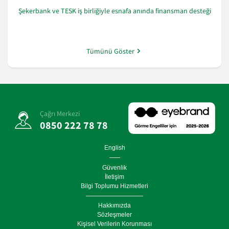
Şekerbank ve TESK iş birliğiyle esnafa anında finansman desteği
Tümünü Göster
Çağrı Merkezi
0850 222 78 78
English
Güvenlik
İletişim
Bilgi Toplumu Hizmetleri
Hakkımızda
Sözleşmeler
Kişisel Verilerin Korunması