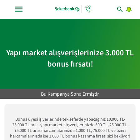
Yapı market alışverişlerinize 3.000 TL
bonus fırsatı!
Bu Kampanya Sona Ermiştir
Bonus üyesi iş yerlerinde tek seferde yapacağınız 10.000 TL-
25.000 TL arası yapı market alışverişlerinizde 500 TL, 25.000 TL-
75.000 TL arası harcamalarınızda 1.000 TL, 75.000 TL ve üzeri
harcamalarınızda ise 3.000 TL bonus kazanma fırsatı sizi bekliyor!