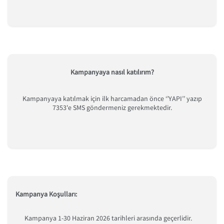
Kampanyaya nasıl katılırım?
Kampanyaya katılmak için ilk harcamadan önce ‘’
YAPI
’’ yazıp
7353'e SMS göndermeniz gerekmektedir.
Kampanya Koşulları:
Kampanya 1-30 Haziran 2026 tarihleri arasında geçerlidir.