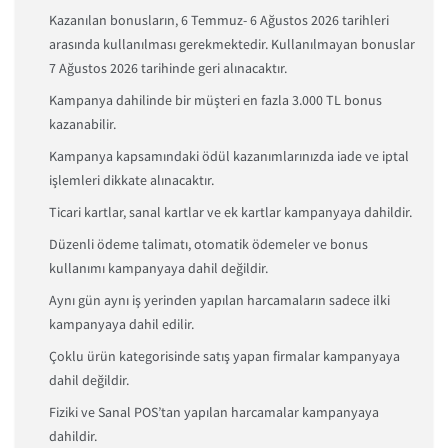
Kazanılan bonusların, 6 Temmuz- 6 Ağustos 2026 tarihleri
arasında kullanılması gerekmektedir. Kullanılmayan bonuslar
7 Ağustos 2026 tarihinde geri alınacaktır.
Kampanya dahilinde bir müşteri en fazla 3.000 TL bonus
kazanabilir.
Kampanya kapsamındaki ödül kazanımlarınızda iade ve iptal
işlemleri dikkate alınacaktır.
Ticari kartlar, sanal kartlar ve ek kartlar kampanyaya dahildir.
Düzenli ödeme talimatı, otomatik ödemeler ve bonus
kullanımı kampanyaya dahil değildir.
Aynı gün aynı iş yerinden yapılan harcamaların sadece ilki
kampanyaya dahil edilir.
Çoklu ürün kategorisinde satış yapan firmalar kampanyaya
dahil değildir.
Fiziki ve Sanal POS’tan yapılan harcamalar kampanyaya
dahildir.