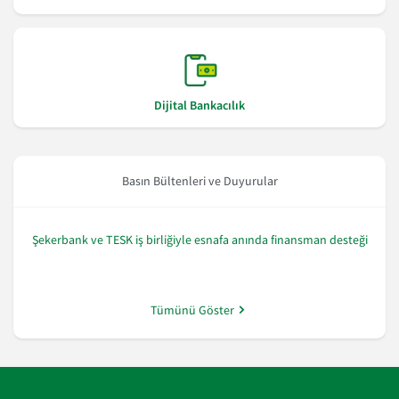
Dijital Bankacılık
Basın Bültenleri ve Duyurular
Şekerbank ve TESK iş birliğiyle esnafa anında finansman desteği
Tümünü Göster