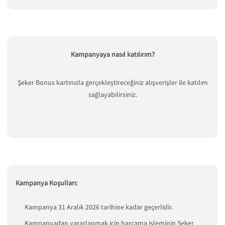
Kampanyaya nasıl katılırım?
Şeker Bonus kartınızla gerçekleştireceğiniz alışverişler ile katılım
sağlayabilirsiniz.
Kampanya Koşulları:
Kampanya 31 Aralık 2026 tarihine kadar geçerlidir.
Kampanyadan yararlanmak için harcama işleminin Şeker