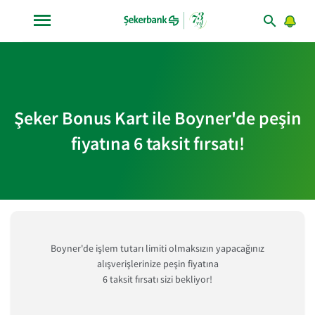
Şeker Bonus Kart ile Boyner'de peşin
fiyatına 6 taksit fırsatı!
Boyner'de işlem tutarı limiti olmaksızın yapacağınız
alışverişlerinize peşin fiyatına
6 taksit fırsatı sizi bekliyor!