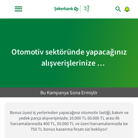
Otomotiv sektöründe yapacağınız
alışverişlerinize
750 TL bonus fırsatı!
Bu Kampanya Sona Ermiştir
Bonus üyesi iş yerlerinden yapacağınız otomotiv lastiği, bakım ve
yedek parça alışverişinizde; 10.000 TL-50.000 TL arası ilk
harcamalarınızda 400 TL, 50.000 TL ve üzeri harcamalarınızda ise
750 TL bonus kazanma fırsatı sizi bekliyor!