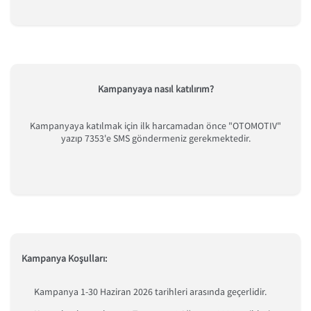
Kampanyaya nasıl katılırım?
Kampanyaya katılmak için ilk harcamadan önce "OTOMOTIV"
yazıp 7353'e SMS göndermeniz gerekmektedir.
Kampanya Koşulları:
Kampanya 1-30 Haziran 2026 tarihleri arasında geçerlidir.