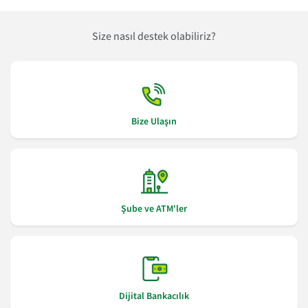
Size nasıl destek olabiliriz?
Bize Ulaşın
Şube ve ATM'ler
Dijital Bankacılık