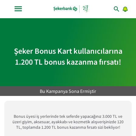
Şeker Bonus Kart kullanıcılarına
1.200 TL bonus kazanma fırsatı!
Bu Kampanya Sona Ermiştir
Bonus üyesi iş yerlerinde tek seferde yapacağınız 3.000 TL ve
üzeri giyim, aksesuar, ayakkabı ve kozmetik alışverişinizde 120
TL, toplamda 1.200 TL bonus kazanma fırsatı sizi bekliyor!