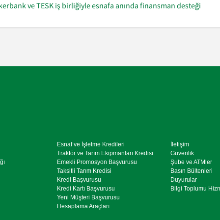
kerbank ve TESK iş birliğiyle esnafa anında finansman desteği
Esnaf ve İşletme Kredileri
İletişim
Traktör ve Tarım Ekipmanları Kredisi
Güvenlik
ğı
Emekli Promosyon Başvurusu
Şube ve ATMler
Taksitli Tarım Kredisi
Basın Bültenleri
Kredi Başvurusu
Duyurular
Kredi Kartı Başvurusu
Bilgi Toplumu Hiz
Yeni Müşteri Başvurusu
Hesaplama Araçları