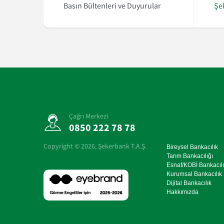
daklı Avrupa Fonu EFSE’den 50 milyon euroluk yeni kaynak
Basın Bültenleri ve Duyurular
Şe
Çağrı Merkezi
0850 222 78 78
Copyright ©
2026
, Şekerbank T.A.Ş.
Bireysel Bankacılık
Tarım Bankacılığı
Esnaf/KOBİ Bankacılı
Kurumsal Bankacılık
Dijital Bankacılık
Hakkımızda