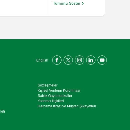
“Şekerbank Fon 360” ile yatırım fonları Şeker Mo
Tümünü Göster
English
Sözleşmeler
Kişisel Verilerin Korunması
Satılık Gayrimenkuller
Yatırımcı İlişkileri
Harcama itirazı ve Müşteri Şikayetleri
meti