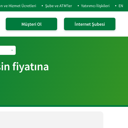
n ve Hizmet Ücretleri
Şube ve ATM'ler
Yatırımcı İlişkileri
EN
Müşteri Ol
İnternet Şubesi
n fiyatına